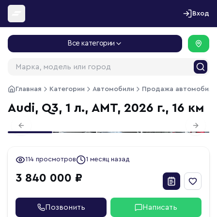
Перейти к содержимому
Вход
Все категории
Главная
Категории
Автомобили
Продажа автомобиле
Audi, Q3, 1 л., АМТ, 2026 г., 16 км
1
/
21
Previous slide
Next s
114 просмотров
1 месяц назад
3 840 000 ₽
Позвонить
Написать