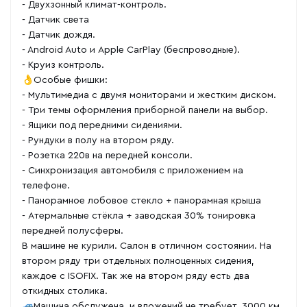
- Двухзонный климат-контроль.
- Датчик света
- Датчик дождя.
- Android Auto и Apple CarPlay (беспроводные).
- Круиз контроль.
👌Особые фишки:
- Мультимедиа с двумя мониторами и жестким диском.
- Три темы оформления приборной панели на выбор.
- Ящики под передними сидениями.
- Рундуки в полу на втором ряду.
- Розетка 220в на передней консоли.
- Синхронизация автомобиля с приложением на
телефоне.
- Панорамное лобовое стекло + панорамная крыша
- Атермальные стёкла + заводская 30% тонировка
передней полусферы.
В машине не курили. Салон в отличном состоянии. На
втором ряду три отдельных полноценных сидения,
каждое с ISOFIX. Так же на втором ряду есть два
откидных столика.
🚙Машина обслужена, и вложений не требует. 3000 км