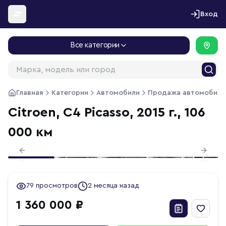
Перейти к содержимому
Вход
Все категории
Главная
Категории
Автомобили
Продажа автомобиле
Citroen, C4 Picasso, 2015 г., 106
000 км
1
/
16
Previous slide
Next s
79 просмотров
2 месяца назад
1 360 000 ₽