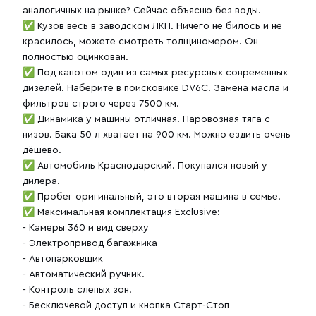
аналогичных на рынке? Cейчaс объяcню бeз воды.
✅ Кузов весь в заводском ЛКП. Ничего не билось и не
красилось, можете смотреть толщиномером. Он
полностью оцинкован.
✅ Под капотом один из самых ресурсных современных
дизелей. Наберите в поисковике DV6C. Замена масла и
фильтров строго через 7500 км.
✅ Динамика у машины отличная! Паровозная тяга с
низов. Бака 50 л хватает на 900 км. Можно ездить очень
дёшево.
✅ Автомобиль Краснодарский. Покупался новый у
дилера.
✅ Пробег оригинальный, это вторая машина в семье.
✅ Максимальная комплектация Exclusive:
- Камеры 360 и вид сверху
- Электропривод багажника
- Автопарковщик
- Автоматический ручник.
- Контроль слепых зон.
- Бесключевой доступ и кнопка Старт-Стоп