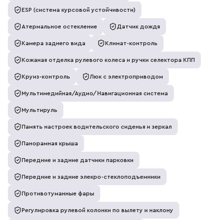
ESP (система курсовой устойчивости)
Атермальное остекление
Датчик дождя
Камера заднего вида
Климат-контроль
Кожаная отделка рулевого колеса и ручки селектора КПП
Круиз-контроль
Люк с электроприводом
Мультимедийная/Аудио/Навигационная система
Мультируль
Память настроек водительского сиденья и зеркал
Панорамная крыша
Передние и задние датчики парковки
Передние и задние элекро-стеклоподъемники
Противотуманные фары
Регулировка рулевой колонки по вылету и наклону