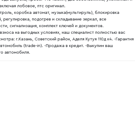
включая лобовое, птс оригинал.
контроль, коробка автомат, музыка(мультируль), блокировка
, регулировка, подогрев и складывание зеркал, все
сти, сигнализация, комплект ключей и документов.
зноса на выгодных условиях, наш специалист полностью вас
отра: г.Казань, Советский район, Аделя Кутуя 110д к4. -Гарантия
томобиль (trade-in). -Продажа в кредит. -Выкупим ваш
го автомобиля.