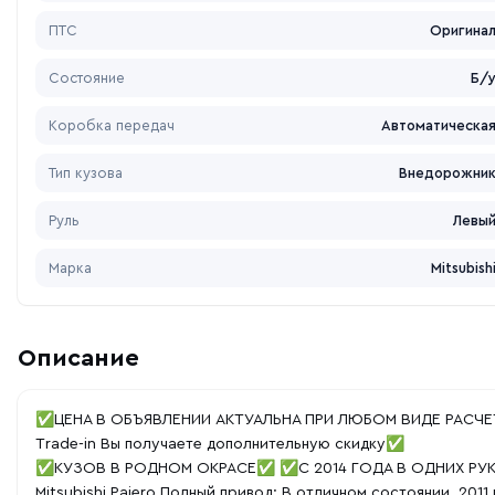
ПТС
Оригина
Состояние
Б/
Коробка передач
Автоматическа
Тип кузова
Внедорожни
Руль
Левы
Марка
Mitsubish
Описание
✅️ЦЕНА В ОБЪЯВЛЕНИИ АКТУАЛЬНА ПРИ ЛЮБОМ ВИДЕ РАСЧЕТА 
Тrade-in Вы получаете дополнительную скидку✅️
✅️КУЗОВ В РОДНОМ ОКРАСЕ✅️ ✅️С 2014 ГОДА В ОДНИХ РУ
Mitsubishi Pajero Полный привод: В отличном состоянии, 2011