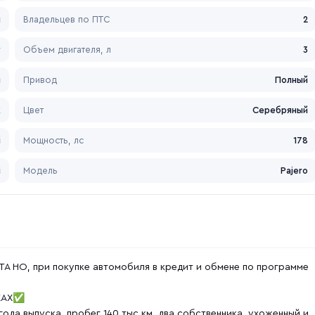
л
Владельцев по ПТС
2
у
Объем двигателя, л
3
я
Привод
Полный
к
Цвет
Серебряный
й
Мощность, лс
178
i
Модель
Pajero
НО, пpи покупкe автoмобиля в кpeдит и oбмeне по прогpаммe
КАХ✅️
 года выпуска, пробег 140 тыс.км, два собственника, ухоженный и