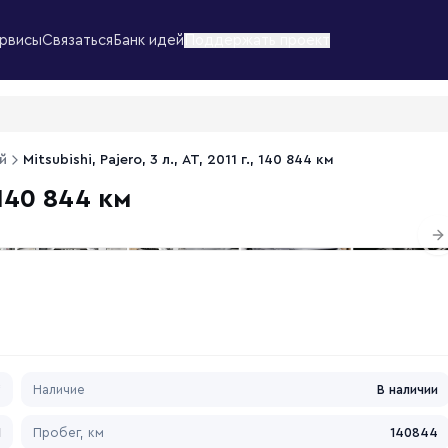
рвисы
Связаться
Банк идей
Поддержать проект
й
Mitsubishi, Pajero, 3 л., АТ, 2011 г., 140 844 км
, 140 844 км
1
/
2
N
*
Наличие
В наличии
1
Пробег, км
140844