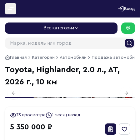
Перейти к содержимому
Вход
Все категории
Главная
Категории
Автомобили
Продажа автомобиле
Toyota, Highlander, 2.0 л., АТ,
2026 г., 10 км
1
/
17
Previous slide
Next s
73 просмотра
1 месяц назад
5 350 000 ₽