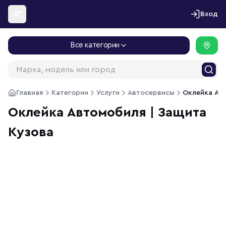
Перейти к содержимому
Вход
Все категории
Главная
Категории
Услуги
Автосервисы
Оклейка Ав
Оклейка Автомобиля | Защита
Кузова
1
/
4