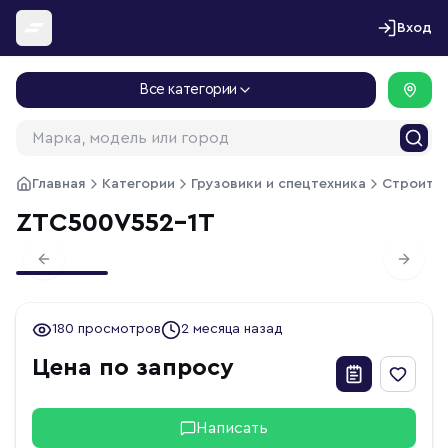
Перейти к содержимому
Вход
Все категории
Главная
Категории
Грузовики и спецтехника
Строител
ZTC500V552-1T
1
/
1
Previous slide
Next s
180 просмотров
2 месяца назад
Цена по запросу
Написать