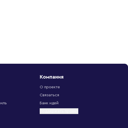
Компания
О проекте
Связаться
биль
Банк идей
Поддержать проект