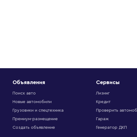
Объявления
Сервисы
Поиск авто
Лизинг
Новые автомобили
Кредит
Грузовики и спецтехника
Проверить автомо
Премиум-размещение
Гараж
Создать объявление
Генератор ДКП