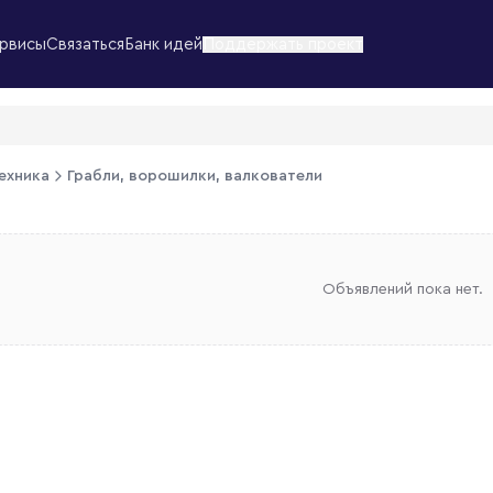
рвисы
Связаться
Банк идей
Поддержать проект
ехника
Грабли, ворошилки, валкователи
Объявлений пока нет.