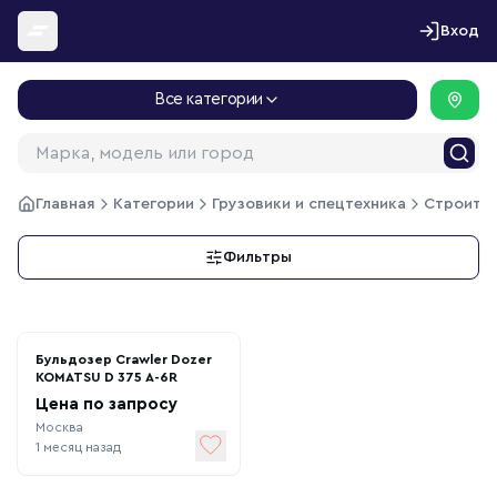
Перейти к содержимому
Вход
Все категории
Главная
Категории
Грузовики и спецтехника
Строител
Фильтры
Бульдозер Crawler Dozer
KOMATSU D 375 A-6R
Цена по запросу
Москва
1 месяц назад