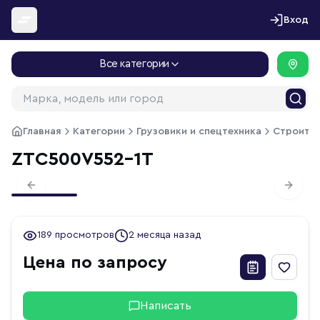
Перейти к содержимому
Вход
Все категории
Главная
Категории
Грузовики и спецтехника
Строител
ZTC500V552-1T
1
/
1
Previous slide
Next s
189 просмотров
2 месяца назад
Цена по запросу
Написать