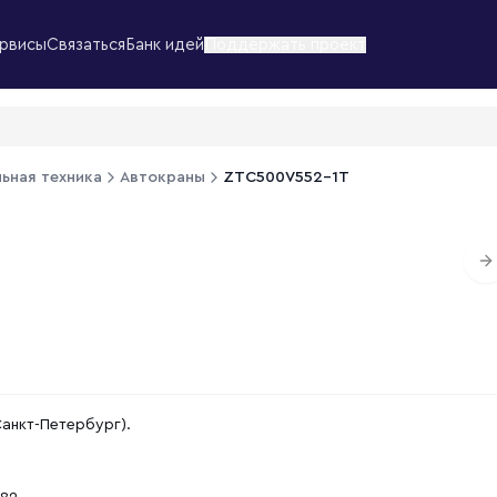
рвисы
Связаться
Банк идей
Поддержать проект
ьная техника
Автокраны
ZTC500V552-1T
1
/
N
Санкт-Петербург).