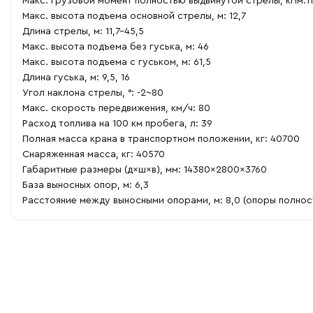
Макс. грузовой момент полностью выдвинутой стрелы, кНм:1
Макс. высота подъема основной стрелы, м: 12,7
Длина стрелы, м: 11,7-45,5
Макс. высота подъема без гуська, м: 46
Макс. высота подъема с гуськом, м: 61,5
Длина гуська, м: 9,5, 16
Угол наклона стрелы, °: -2~80
Макс. скорость передвижения, км/ч: 80
Расход топлива на 100 км пробега, л: 39
Полная масса крана в транспортном положении, кг: 40700
Снаряженная масса, кг: 40570
Габаритные размеры (д×ш×в), мм: 14380×2800×3760
База выносных опор, м: 6,3
Расстояние между выносными опорами, м: 8,0 (опоры полнос