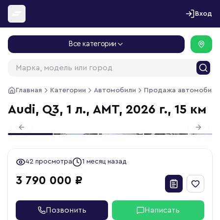
Перейти к содержимому
Вход
Все категории
Главная
Категории
Автомобили
Продажа автомобиле
Audi, Q3, 1 л., АМТ, 2026 г., 15 км
1
/
21
Previous slide
Next s
42 просмотра
1 месяц назад
3 790 000 ₽
Позвонить
Написать