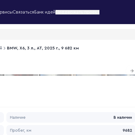
рвисы
Связаться
Банк идей
Поддержать проект
й
BMW, X6, 3 л., АТ, 2025 г., 9 682 км
1
/
3
N
*
Наличие
В наличии
5
Пробег, км
9682