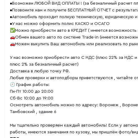
▪️Возможен ЛЮБОЙ ВИД ОПЛАТЫ ! (за безналичный расчет п
▪️Пoзвoните нaм и получитe БЕСПЛАТНЫЙ ОТЧЕТ с результа
▪️Автомобиль проходит полную техническую, юридическую и
▪️У нас можно оформить полис КАСКО и ОСАГО
✅Можно приобрести авто в КРЕДИТ ( имеется возможность п
🚗Обмен вашего авто по системе Trade-in (имеется возможн
🚗Можем выкупить Ваш автомобиль или реализовать по рыно
У нас возможно приобрести авто С НДС (плюс 22% за НДС и 
плюс 2% за безналичный расчет)
Доставка в любую точку РФ.
Любые проверки и автоподборы приветствуются , читайте о
🕗 График работы:
Пн-Пт 10:00 до 20:00
Сб-Вс 10:00 до 19:00
Осмотреть автомобиль можно по адресу: Воронеж , Вороне
Тамбовский , здание 6
Мы тщательно проверяем каждый автомобиль! Если у автомо
работы, имеются замечания по кузову, мы пришлём фото/ви