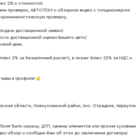
люс 2% к стоимости)
тами проверки, АВТОТЕКУ и обзорное видео с толщиномером!
 криминалистическую проверку.
одачи дистанционной заявки)
ость дистанционной оценки Вашего авто)
чной цене.
плюс 2% за безналичный расчет), в лизинг (плюс 22% за НДС и
тзывы в профиле!☝️
жская область, Новоусманский район, пос. Отрадное, переулок
биля были окрасы, ДТП, замены элементов или прочие кузовные
део-обзор и сообщим Вам об этом до заключения договора!