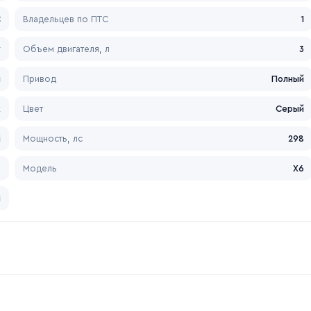
С
Владельцев по ПТС
1
у
Объем двигателя, л
3
я
Привод
Полный
к
Цвет
Серый
й
Мощность, лс
298
W
Модель
X6
й