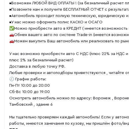
▪️Возможен ЛЮБОЙ ВИД ОПЛАТЫ ! (за безналичный расчет п
▪️Пoзвoните нaм и получитe БЕСПЛАТНЫЙ ОТЧЕТ с результа
▪️Автомобиль проходит полную техническую, юридическую и
▪️У нас можно оформить полис КАСКО и ОСАГО
✅Можно приобрести авто в КРЕДИТ ( имеется возможность п
🚗Обмен вашего авто по системе Trade-in (имеется возможн
🚗Можем выкупить Ваш автомобиль или реализовать по рыно
У нас возможно приобрести авто С НДС (плюс 22% за НДС и 
плюс 2% за безналичный расчет)
Доставка в любую точку РФ.
Любые проверки и автоподборы приветствуются , читайте о
🕗 График работы:
Пн-Пт 10:00 до 20:00
Сб-Вс 10:00 до 19:00
Осмотреть автомобиль можно по адресу: Воронеж , Вороне
Тамбовский , здание 6
Мы тщательно проверяем каждый автомобиль! Если у автомо
работы, имеются замечания по кузову, мы пришлём фото/ви