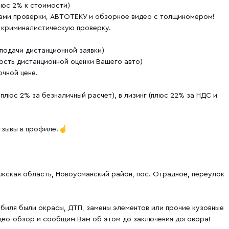
люс 2% к стоимости)
тами проверки, АВТОТЕКУ и обзорное видео с толщиномером!
 криминалистическую проверку.
одачи дистанционной заявки)
ость дистанционной оценки Вашего авто)
чной цене.
плюс 2% за безналичный расчет), в лизинг (плюс 22% за НДС и
тзывы в профиле!☝️
жская область, Новоусманский район, пос. Отрадное, переулок
биля были окрасы, ДТП, замены элементов или прочие кузовные
део-обзор и сообщим Вам об этом до заключения договора!