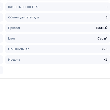
С
Владельцев по ПТС
1
у
Объем двигателя, л
3
я
Привод
Полный
к
Цвет
Серый
й
Мощность, лс
298
W
Модель
X6
й