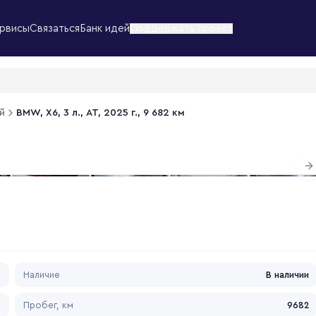
рвисы
Связаться
Банк идей
Поддержать проект
й
BMW, X6, 3 л., АТ, 2025 г., 9 682 км
1
/
3
N
*
Наличие
В наличии
5
Пробег, км
9682