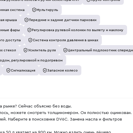
нная система
Мультируль
ая крыша
Передние и задние датчики парковки
анные фары
Регулировка рулевой колонки по вылету и наклону
го доступа
Система контроля давления в шинах
х стекол
Усилитель руля
Центральный подлокотник спереди
водом, регулировкой и подогревом
Сигнализация
Запасное колесо
а рынке? Cейчaс объяcню бeз воды.
илось, можете смотреть толщиномером. Он полностью оцинкован.
ей. Наберите в поисковике DV6C. Замена масла и фильтров
ка 50 л хватает на 900 км. Можно ездить очень дёшево.