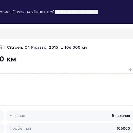
рвисы
Связаться
Банк идей
Поддержать проект
й
Citroen, C4 Picasso, 2015 г., 106 000 км
00 км
1
/
1
N
*
Наличие
В наличии
5
Пробег, км
106000