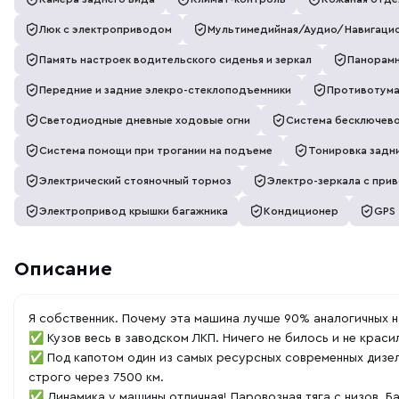
Люк с электроприводом
Мультимедийная/Аудио/Навигацио
Память настроек водительского сиденья и зеркал
Панорамн
Передние и задние элекро-стеклоподъемники
Противотум
Светодиодные дневные ходовые огни
Система бесключево
Система помощи при трогании на подъеме
Тонировка задни
Электрический стояночный тормоз
Электро-зеркала с при
Электропривод крышки багажника
Кондиционер
GPS
Описание
Я собственник. Почему этa мaшинa лучшe 90% аналогичных н
✅ Кузов весь в заводском ЛКП. Ничего не билось и не крас
✅ Под капотом один из самых ресурсных современных дизел
строго через 7500 км.
✅ Динамика у машины отличная! Паровозная тяга с низов. Ба