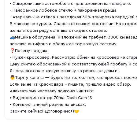
- Синхронизация автомобиля с приложением на телефоне.
- Панорамное лобовое стекло + панорамная крыша
- Атермальные стёкла + заводская 30% тонировка передней
В машине не курили. Салон в отличном состоянии. На втором
же на втором ряду есть два откидных столика.
🚙Машина обслужена, и вложений не требует. 3000 км назад
поменял антифриз и обслужил тормозную систему.
❓Почему продаю:
- Нужен кроссовер. Рассмотрю обмен на кроссовер не стар
Цену считаю обоснованной и соответствующей пробегу и с
Я предлагаю вам живую машину за реальные деньги!
👨Торг у капота — будет. Но только тем, кто приехал, посм
Если вы не из Краснодара - пишите, пришлю видео обзор.
Адекватному человеку подгоню ништяки:
• Видеорегистратор 70mai Dash Cam 1S
• Комплект зимней резины на дисках.
Звоните сейчас! Договоримся)🤝