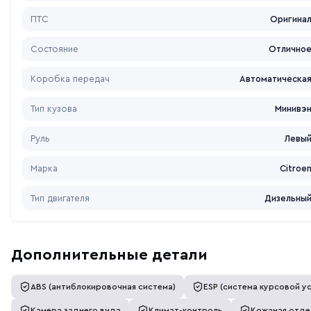
ПТС
Оригина
Состояние
Отлично
Коробка передач
Автоматическа
Тип кузова
Минивэ
Руль
Левы
Марка
Citroe
Тип двигателя
Дизельны
Дополнительные детали
ABS (антиблокировочная система)
ESP (система курсовой у
Камера заднего вида
Климат-контроль
Кожаная отдел