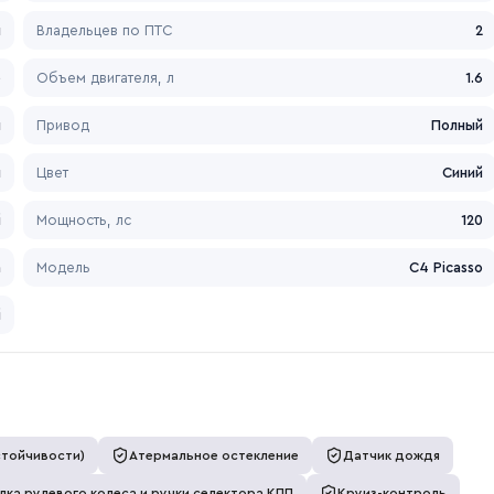
л
Владельцев по ПТС
2
е
Объем двигателя, л
1.6
я
Привод
Полный
н
Цвет
Синий
й
Мощность, лс
120
n
Модель
C4 Picasso
й
стойчивости)
Атермальное остекление
Датчик дождя
ка рулевого колеса и ручки селектора КПП
Круиз-контроль