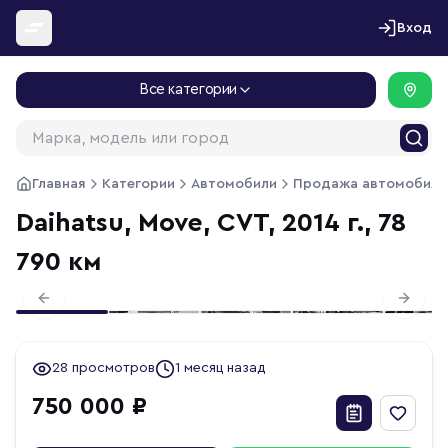
Перейти к содержимому
Вход
Все категории
Главная
Категории
Автомобили
Продажа автомобиле
Daihatsu, Move, CVT, 2014 г., 78
790 км
1
/
20
Previous slide
Next s
28 просмотров
1 месяц назад
750 000 ₽