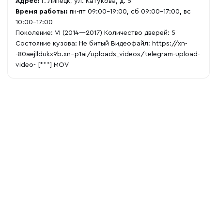
Адрес:
г. Липецк, ул. Катукова, д. 5
Время работы:
пн-пт 09:00-19:00, сб 09:00-17:00, вс
10:00-17:00
Поколение: VI (2014—2017) Количество дверей: 5
Состояние кузова: Не битый Видеофайл:
https://xn-
-80aejlldukx9b.xn--p1ai/uploads_videos/telegram-upload-
video-
[***] MOV