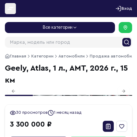
Перейти к содержимому
Вход
Все категории
Главная
Категории
Автомобили
Продажа автомобиле
Geely, Atlas, 1 л., АМТ, 2026 г., 15
км
1
/
30
Previous slide
Next s
30 просмотров
1 месяц назад
3 300 000 ₽