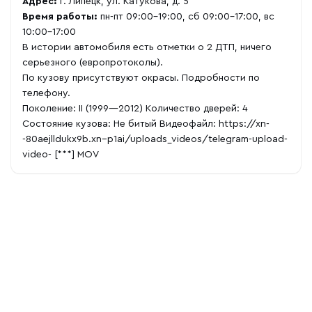
Адрес:
г. Липецк, ул. Катукова, д. 5
Время работы:
пн-пт 09:00-19:00, сб 09:00-17:00, вс
10:00-17:00
В истории автомобиля есть отметки о 2 ДТП, ничего
серьезного (европротоколы).
По кузову присутствуют окрасы. Подробности по
телефону.
Поколение: II (1999—2012) Количество дверей: 4
Состояние кузова: Не битый Видеофайл:
https://xn-
-80aejlldukx9b.xn--p1ai/uploads_videos/telegram-upload-
video-
[***] MOV