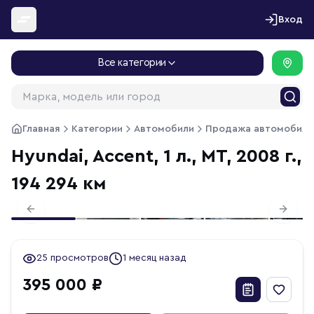
Перейти к содержимому
Вход
Все категории
Главная
Категории
Автомобили
Продажа автомобиле
Hyundai, Accent, 1 л., МТ, 2008 г.,
194 294 км
1
/
20
Previous slide
Next s
25 просмотров
1 месяц назад
395 000 ₽