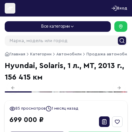
Перейти к содержимому
Вход
Все категории
Главная
Категории
Автомобили
Продажа автомобиле
Hyundai, Solaris, 1 л., МТ, 2013 г.,
156 415 км
1
/
18
Previous slide
Next s
85 просмотров
1 месяц назад
699 000 ₽