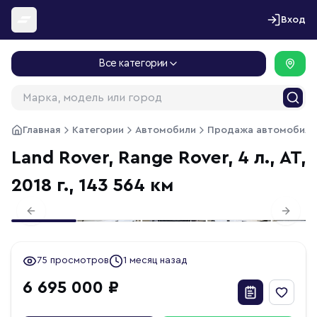
Перейти к содержимому
Вход
Все категории
Главная
Категории
Автомобили
Продажа автомобиле
Land Rover, Range Rover, 4 л., АТ,
2018 г., 143 564 км
1
/
18
Previous slide
Next s
75 просмотров
1 месяц назад
6 695 000 ₽