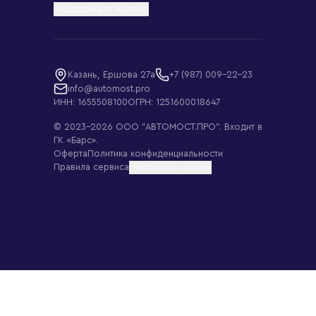
Поддержать проект
Казань, Ершова 27а
+7 (987) 009-22-23
info@automost.pro
ИНН: 1655508100
ОГРН: 1251600018647
© 2023–
2026
ООО "АВТОМОСТ.ПРО"
. Входит в
ГК «Барс».
Оферта
Политика конфиденциальности
Правила сервиса
Настройки cookies