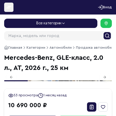
Перейти к содержимому
Вход
Все категории
Главная
Категории
Автомобили
Продажа автомобиле
Mercedes-Benz, GLE-класс, 2.0
л., АТ, 2026 г., 25 км
1
/
40
Previous slide
Next s
53 просмотра
1 месяц назад
10 690 000 ₽