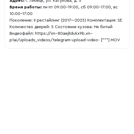
Адрес:
г. Липецк, ул. Катукова, д. 5
Время работы:
пн-пт 09:00-19:00, сб 09:00-17:00, вс
10:00-17:00
Поколение: II рестайлинг (2017—2025) Комплектация: SE
Количество дверей: 5 Состояние кузова: Не битый
Видеофайл:
https://xn--80aejlldukx9b.xn--
p1ai/uploads_videos/telegram-upload-video-
[***] MOV