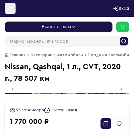
Перейти к содержимому
Вход
Все категории
Главная
Категории
Автомобили
Продажа автомобиле
Nissan, Qashqai, 1 л., CVT, 2020
г., 78 507 км
1
/
23
Previous slide
Next s
33 просмотра
1 месяц назад
1 770 000 ₽