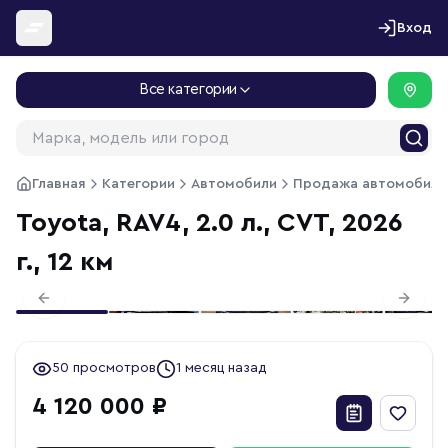
Перейти к содержимому
Вход
Все категории
Главная
Категории
Автомобили
Продажа автомобиле
Toyota, RAV4, 2.0 л., CVT, 2026
г., 12 км
1
/
37
Previous slide
Next s
50 просмотров
1 месяц назад
4 120 000 ₽