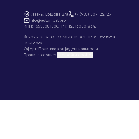
Казань, Ершова 27а
+7 (987) 009-22-23
info@automost.pro
ИНН: 1655508100
ОГРН: 1251600018647
© 2023–
2026
ООО "АВТОМОСТ.ПРО"
. Входит в
ГК «Барс».
Оферта
Политика конфиденциальности
Правила сервиса
Настройки cookies