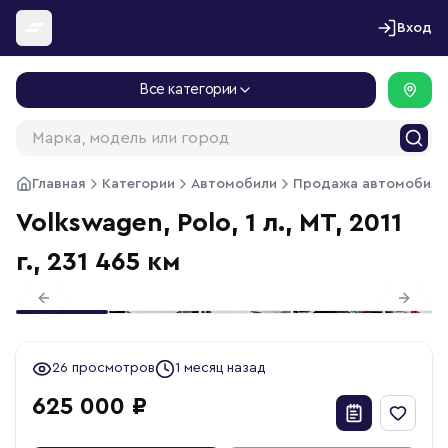
Перейти к содержимому
Вход
Все категории
Главная
Категории
Автомобили
Продажа автомобиле
Volkswagen, Polo, 1 л., МТ, 2011
г., 231 465 км
1
/
20
Previous slide
Next s
26 просмотров
1 месяц назад
625 000 ₽