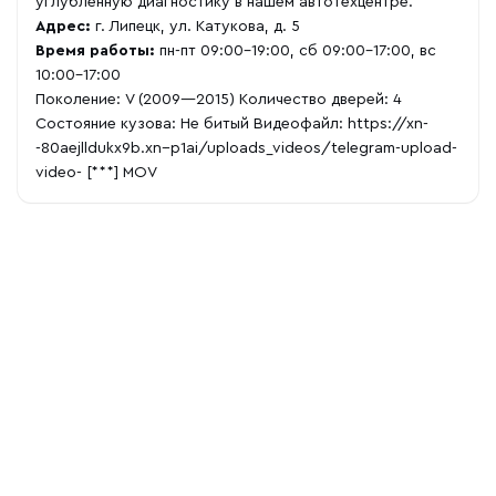
углубленную диагностику в нашем автотехцентре.
Адрес:
г. Липецк, ул. Катукова, д. 5
Время работы:
пн-пт 09:00-19:00, сб 09:00-17:00, вс
10:00-17:00
Поколение: V (2009—2015) Количество дверей: 4
Состояние кузова: Не битый Видеофайл:
https://xn-
-80aejlldukx9b.xn--p1ai/uploads_videos/telegram-upload-
video-
[***] MOV