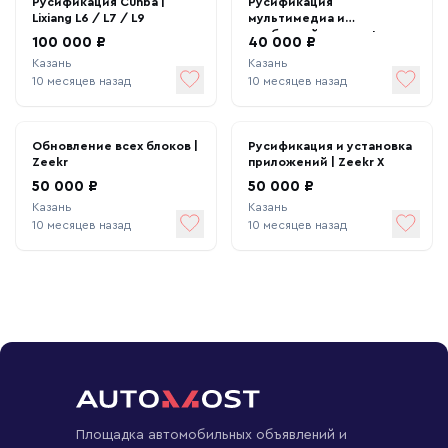
Русификация Cunba |
Русификация
Lixiang L6 / L7 / L9
мультимедиа и
приборной панели +
100 000 ₽
40 000 ₽
установка приложений |
Казань
Казань
Geely Monjaro / CoolRay
10 месяцев назад
10 месяцев назад
2025
Обновление всех блоков |
Русификация и установка
Zeekr
приложений | Zeekr X
50 000 ₽
50 000 ₽
Казань
Казань
10 месяцев назад
10 месяцев назад
Площадка автомобильных объявлений и