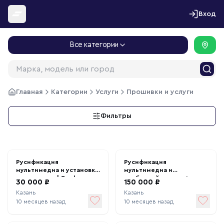
Перейти к содержимому
Вход
Все категории
Главная
Категории
Услуги
Прошивки и услуги
Фильтры
Русификация
Русификация
мультимедиа и установка
мультимедиа и
приложения | Geely
приборной панели +
30 000 ₽
150 000 ₽
установка приложений |
Казань
Казань
Zeekr 009
10 месяцев назад
10 месяцев назад