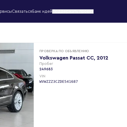
рвисы
Связаться
Банк идей
Поддержать проект
ПРОВЕРКА ПО ОБЪЯВЛЕНИЮ
Volkswagen Passat CC, 2012
Пробег
249683
VIN
WVWZZZ3CZDE541687