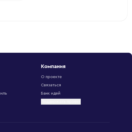
Компания
О проекте
Связаться
биль
Банк идей
Поддержать проект