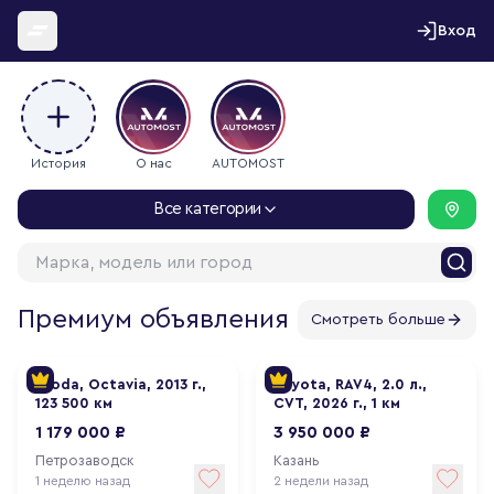
Перейти к содержимому
Вход
История
О нас
AUTOMOST
Все категории
Премиум объявления
Смотреть больше
Skoda, Octavia, 2013 г.,
Toyota, RAV4, 2.0 л.,
123 500 км
CVT, 2026 г., 1 км
1 179 000 ₽
3 950 000 ₽
Петрозаводск
Казань
1 неделю назад
2 недели назад