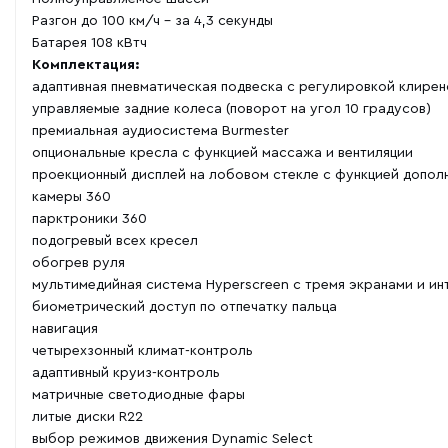
Разгон до 100 км/ч - за 4,3 секунды
Батарея 108 кВтч
Комплектация:
адаптивная пневматическая подвеска с регулировкой клирен
управляемые задние колеса (поворот на угол 10 градусов)
премиальная аудиосистема Burmester
опциональные кресла с функцией массажа и вентиляции
проекционный дисплей на лобовом стекле с функцией допол
камеры 360
парктроники 360
подогревый всех кресел
обогрев руля
мультимедийная система Hyperscreen с тремя экранами и и
биометрический доступ по отпечатку пальца
навигация
четырехзонный климат-контроль
адаптивный круиз-контроль
матричные светодиодные фары
литые диски R22
выбор режимов движения Dynamic Select