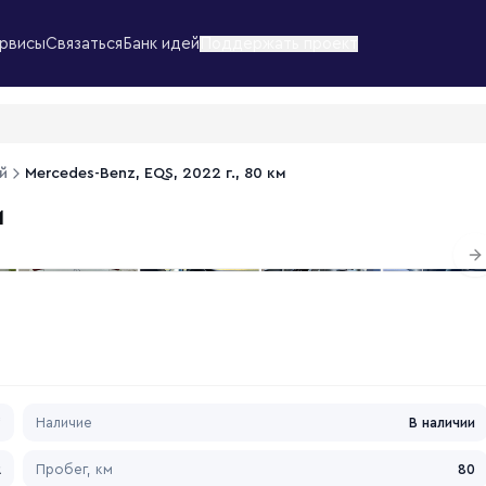
рвисы
Связаться
Банк идей
Поддержать проект
й
Mercedes-Benz, EQS, 2022 г., 80 км
м
1
/
1
N
*
Наличие
В наличии
2
Пробег, км
80