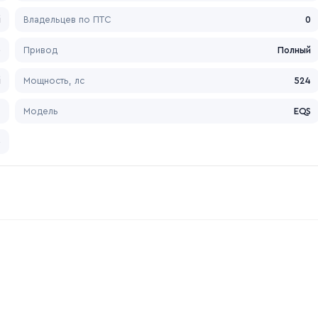
й
Владельцев по ПТС
0
е
Привод
Полный
й
Мощность, лс
524
z
Модель
EQS
о