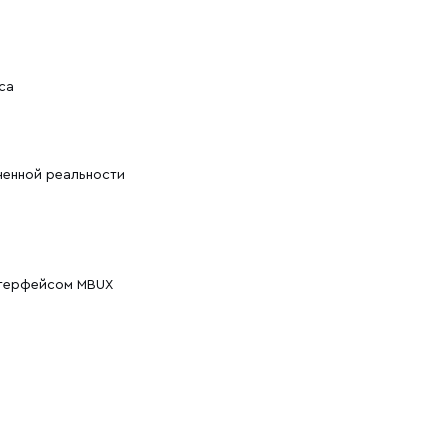
са
ненной реальности
нтерфейсом MBUX