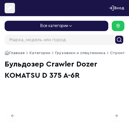
Перейти к содержимому
Вход
Все категории
Главная
Категории
Грузовики и спецтехника
Строител
Бульдозер Crawler Dozer
KOMATSU D 375 A-6R
1
/
11
Previous slide
Next s