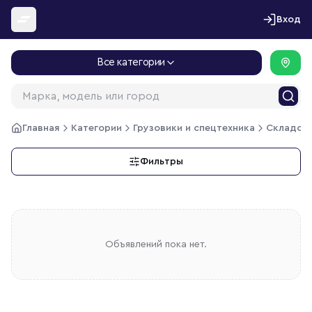
Перейти к содержимому
Вход
Все категории
Главная
Категории
Грузовики и спецтехника
Складска
Фильтры
Объявлений пока нет.