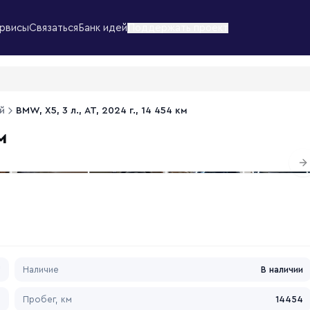
рвисы
Связаться
Банк идей
Поддержать проект
й
BMW, X5, 3 л., АТ, 2024 г., 14 454 км
м
1
/
2
N
*
Наличие
В наличии
4
Пробег, км
14454