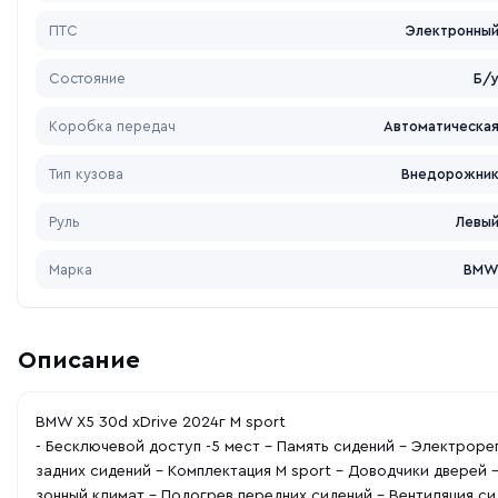
ПТС
Электронны
Состояние
Б/
Коробка передач
Автоматическа
Тип кузова
Внедорожни
Руль
Левы
Марка
BM
Описание
BMW X5 30d xDrive 2024г M sport
- Бесключевой доступ -5 мест - Память сидений - Электроре
задних сидений - Комплектация M sport - Доводчики дверей 
зонный климат - Подогрев передних сидений - Вентиляция с